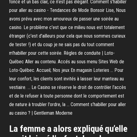
foncé et un bas clair, ce n’est pas élégant. Comment s'habiller
pour aller au casino - Tendances de Mode Bonsoir Lise, Nous
avons prévu avec mon amoureux de passer une soirée au
casino. Le problème c'est que ce milieu nous est totalement
étranger (c'est d'ailleurs pour cela que nous sommes curieux
de tester !) et du coup je ne sais pas du tout comment
m'habiller pour cette soirée. Règles de conduite | Loto-
Québec Aller au contenu. Accés au sous menu Sites Web de
Loto-Québec. Accueil; Nos jeux En magasin Loteries ... Pour
leur confort, les clients sont invités à laisser leur manteau au
vestiaire. ... Le Casino se réserve le droit de contrôler l'accès
et de le refuser à toute personne dont le comportement est
de nature à troubler l'ordre, la ... Comment s'habiller pour aller
au casino ? | Gentleman Moderne
La femme a alors expliqué qu’elle