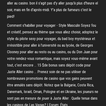
aller au casino. bon il s'agit pas d'y aller jusqu'à plus d'heure el
soir, mais en fin d'aprés-midi. Y'a plus de fumeurs c'est le
pied!
Comment s'habiller pour voyager - Style Masculin Soyez fou
et créatif, pensez au thème que vous allez choisir, adoptez le
style du pilote sexy pour voyager, du bad boy mystérieux et
irrésistible pour aller à l’université ou au lycée, de Georges
Clooney pour aller au resto ou au casino, ou du Don Juan pour
votre rendez-vous romantique, mais soyez vous-même avant
tout, c’est encore ... 15 $de bonus sans dépôt code pour
Juste Aller casino ... Prenez soin de ne pas utiliser de
nombreuses promotions de casino que vos gains peuvent
être annulés sans dépôt. Notez que la Bulgarie, Costa Rica,
Danemark, Israël, Oman, Pologne et en Ukraine, les joueurs ne
sont pas en mesure de jouer à Juste Aller . Quelle tenue dans
les casinos de Las Vegas? | Forum: États ...