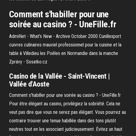
Comment s'habiller pour une
soirée au casino ? - UneFille.fr
AdmiNet - What's New - Archive October 2000
Cunillexport
cuivres culinaires mauviel professionnel pour la cuisine et la
table à Villedieu les Poêles en Normandie dans la manche
Zprávy - Sosatko.cz
Casino de la Vallée - Saint-Vincent |
Vallée d'Aoste
Comment s'habiller pour une soirée au casino ? - UneFille.fr
Pour être élégant au casino, privilégiez la sobriété. Cela ne
veut pas dire que vous ne serez pas élégant. Vous pourrez au
contraire trouver une tenue habillée dans des tons plutôt
neutres tout en les associant judicieusement. Évitez un haut