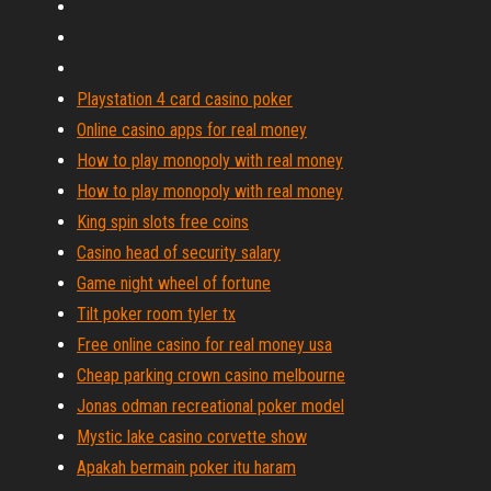
Playstation 4 card casino poker
Online casino apps for real money
How to play monopoly with real money
How to play monopoly with real money
King spin slots free coins
Casino head of security salary
Game night wheel of fortune
Tilt poker room tyler tx
Free online casino for real money usa
Cheap parking crown casino melbourne
Jonas odman recreational poker model
Mystic lake casino corvette show
Apakah bermain poker itu haram