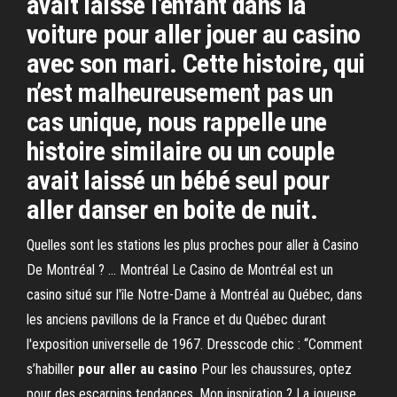
avait laissé l’enfant dans la
voiture pour aller jouer au casino
avec son mari. Cette histoire, qui
n’est malheureusement pas un
cas unique, nous rappelle une
histoire similaire ou un couple
avait laissé un bébé seul pour
aller danser en boite de nuit.
Quelles sont les stations les plus proches pour aller à Casino
De Montréal ? ... Montréal Le Casino de Montréal est un
casino situé sur l'île Notre-Dame à Montréal au Québec, dans
les anciens pavillons de la France et du Québec durant
l'exposition universelle de 1967. Dresscode chic : “Comment
s’habiller
pour
aller
au
casino
Pour les chaussures, optez
pour des escarpins tendances. Mon inspiration ? La joueuse