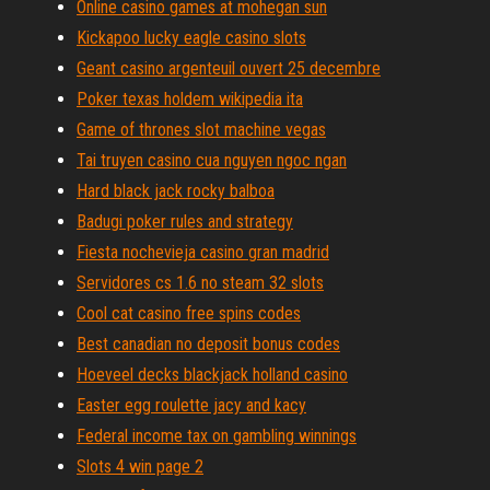
Online casino games at mohegan sun
Kickapoo lucky eagle casino slots
Geant casino argenteuil ouvert 25 decembre
Poker texas holdem wikipedia ita
Game of thrones slot machine vegas
Tai truyen casino cua nguyen ngoc ngan
Hard black jack rocky balboa
Badugi poker rules and strategy
Fiesta nochevieja casino gran madrid
Servidores cs 1.6 no steam 32 slots
Cool cat casino free spins codes
Best canadian no deposit bonus codes
Hoeveel decks blackjack holland casino
Easter egg roulette jacy and kacy
Federal income tax on gambling winnings
Slots 4 win page 2